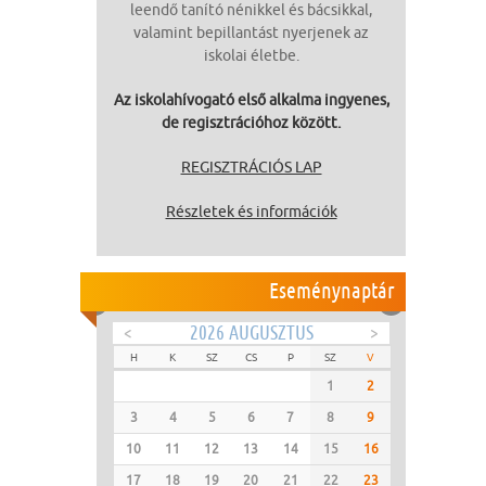
leendő tanító nénikkel és bácsikkal,
valamint bepillantást nyerjenek az
iskolai életbe.
Az iskolahívogató első alkalma ingyenes,
de regisztrációhoz között.
REGISZTRÁCIÓS LAP
Részletek és információk
Eseménynaptár
<
2026 AUGUSZTUS
>
H
K
SZ
CS
P
SZ
V
1
2
3
4
5
6
7
8
9
10
11
12
13
14
15
16
17
18
19
20
21
22
23