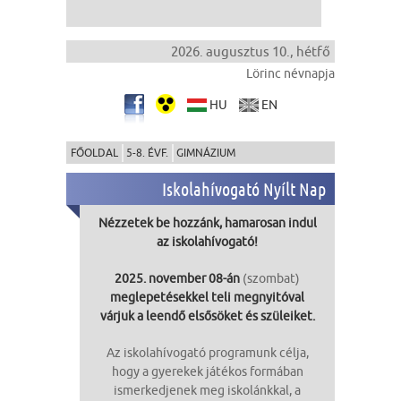
2026. augusztus 10., hétfő
Lörinc névnapja
HU
EN
FŐOLDAL
5-8. ÉVF.
GIMNÁZIUM
Iskolahívogató Nyílt Nap
Nézzetek be hozzánk, hamarosan indul
az iskolahívogató!
2025. november 08-án
(szombat)
meglepetésekkel teli megnyitóval
várjuk a leendő elsősöket és szüleiket.
Az iskolahívogató programunk célja,
hogy a gyerekek játékos formában
ismerkedjenek meg iskolánkkal, a