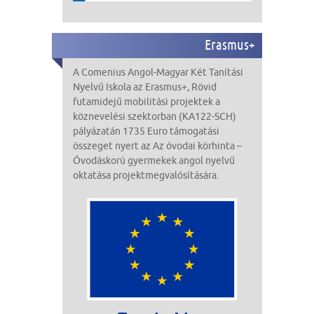
Erasmus+
A Comenius Angol-Magyar Két Tanítási
Nyelvű Iskola
az Erasmus+,
Rövid
futamidejű mobilitási projektek a
köznevelési szektorban (KA122-SCH)
pályázatán
1735 Euro
támogatási
összeget nyert az Az óvodai körhinta –
Óvodáskorú gyermekek angol nyelvű
oktatása
projekt
megvalósítására
.