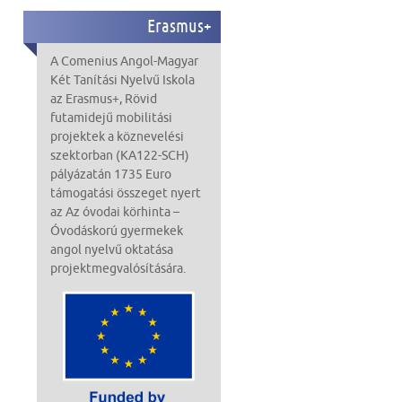
Erasmus+
A Comenius Angol-Magyar
Két Tanítási Nyelvű Iskola
az Erasmus+,
Rövid
futamidejű mobilitási
projektek a köznevelési
szektorban (KA122-SCH)
pályázatán
1735 Euro
támogatási összeget nyert
az Az óvodai körhinta –
Óvodáskorú gyermekek
angol nyelvű oktatása
projekt
megvalósítására
.