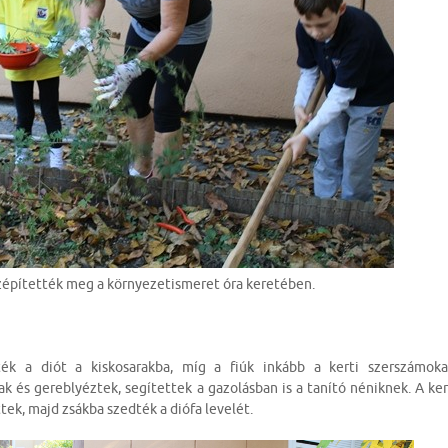
szépítették meg a környezetismeret óra keretében.
ték a diót a kiskosarakba, míg a fiúk inkább a kerti szerszámoka
k és gereblyéztek, segítettek a gazolásban is a tanító néniknek. A ker
tek, majd zsákba szedték a diófa levelét.