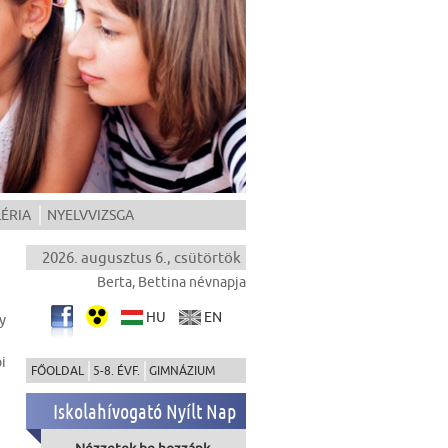
ÉRIA
NYELVVIZSGA
2026. augusztus 6., csütörtök
Berta, Bettina névnapja
HU
EN
y
i
FŐOLDAL
5-8. ÉVF.
GIMNÁZIUM
Iskolahívogató Nyílt Nap