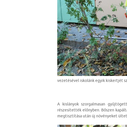
vezetésével iskolánk egyik kiskertjét 
A kislányok szorgalmasan gyűjtöget
részesítették előnyben. Bőszen kapálta
megtisztítása után új növényeket ültet