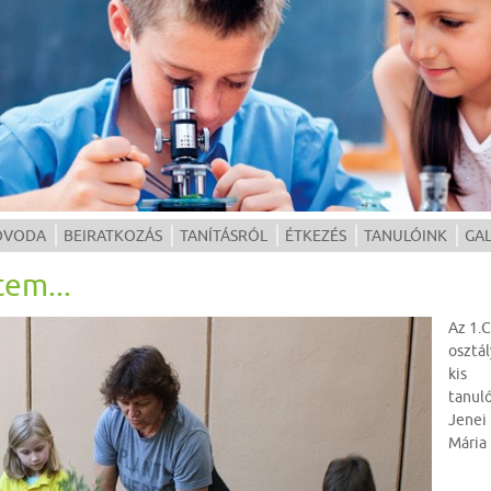
ÓVODA
BEIRATKOZÁS
TANÍTÁSRÓL
ÉTKEZÉS
TANULÓINK
GAL
tem...
Az 1.C
osztál
kis
tanuló
Jenei
Mária