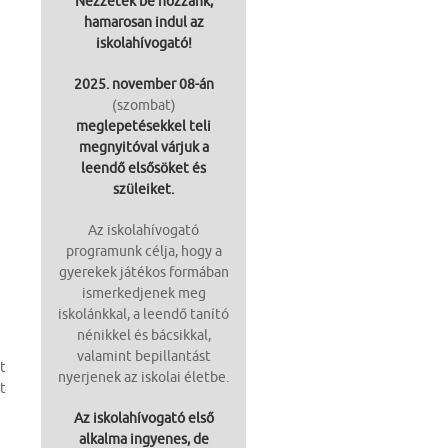
Nézzetek be hozzánk,
hamarosan indul az
iskolahívogató!
2025. november 08-án
(szombat)
meglepetésekkel teli
megnyitóval várjuk a
leendő elsősöket és
szüleiket.
Az iskolahívogató
programunk célja, hogy a
gyerekek játékos formában
ismerkedjenek meg
iskolánkkal, a leendő tanító
nénikkel és bácsikkal,
valamint bepillantást
t
nyerjenek az iskolai életbe.
t
Az iskolahívogató első
alkalma ingyenes, de