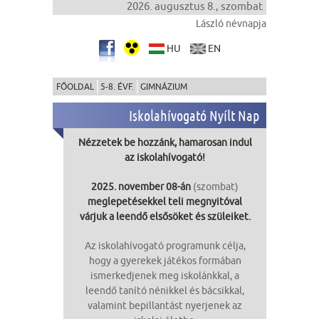
2026. augusztus 8., szombat
László névnapja
HU
EN
FŐOLDAL
5-8. ÉVF.
GIMNÁZIUM
Iskolahívogató Nyílt Nap
Nézzetek be hozzánk, hamarosan indul
az iskolahívogató!
2025. november 08-án
(szombat)
meglepetésekkel teli megnyitóval
várjuk a leendő elsősöket és szüleiket.
Az iskolahívogató programunk célja,
hogy a gyerekek játékos formában
ismerkedjenek meg iskolánkkal, a
leendő tanító nénikkel és bácsikkal,
valamint bepillantást nyerjenek az