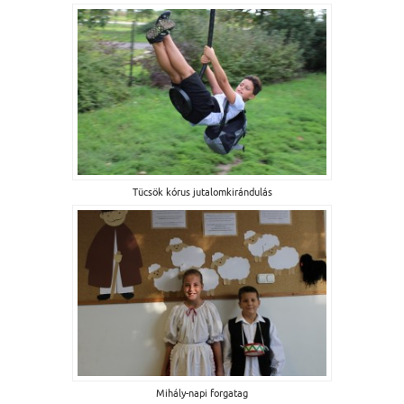
Tücsök kórus jutalomkirándulás
Mihály-napi forgatag