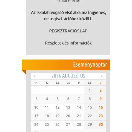
iskolai életbe.
Az iskolahívogató első alkalma ingyenes,
de regisztrációhoz között.
REGISZTRÁCIÓS LAP
Részletek és információk
Eseménynaptár
<
2026 AUGUSZTUS
>
H
K
SZ
CS
P
SZ
V
1
2
3
4
5
6
7
8
9
10
11
12
13
14
15
16
17
18
19
20
21
22
23
24
25
26
27
28
29
30