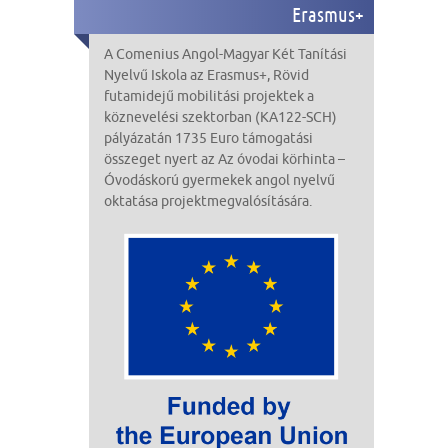
Erasmus+
A Comenius Angol-Magyar Két Tanítási
Nyelvű Iskola
az Erasmus+,
Rövid
futamidejű mobilitási projektek a
köznevelési szektorban (KA122-SCH)
pályázatán
1735 Euro
támogatási
összeget nyert az Az óvodai körhinta –
Óvodáskorú gyermekek angol nyelvű
oktatása
projekt
megvalósítására
.