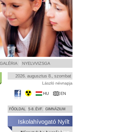
GALÉRIA
NYELVVIZSGA
2026. augusztus 8., szombat
László névnapja
HU
EN
FŐOLDAL
5-8. ÉVF.
GIMNÁZIUM
Iskolahívogató Nyílt