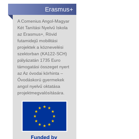
Erasmus+
A Comenius Angol-Magyar
Két Tanítási Nyelvű Iskola
az Erasmus+,
Rövid
futamidejű mobilitási
projektek a köznevelési
szektorban (KA122-SCH)
pályázatán
1735 Euro
támogatási összeget nyert
az Az óvodai körhinta –
Óvodáskorú gyermekek
angol nyelvű oktatása
projekt
megvalósítására
.