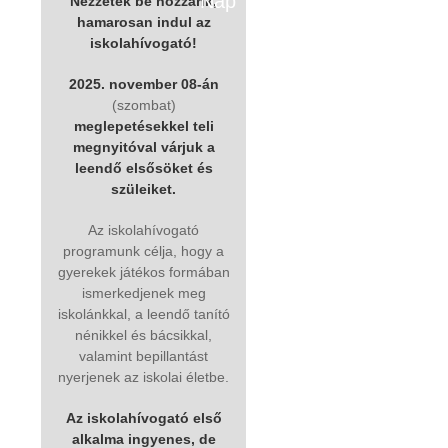
Nap
Nézzetek be hozzánk,
hamarosan indul az
iskolahívogató!
2025. november 08-án
(szombat)
meglepetésekkel teli
megnyitóval várjuk a
leendő elsősöket és
szüleiket.
Az iskolahívogató
programunk célja, hogy a
gyerekek játékos formában
ismerkedjenek meg
iskolánkkal, a leendő tanító
nénikkel és bácsikkal,
valamint bepillantást
nyerjenek az iskolai életbe.
Az iskolahívogató első
alkalma ingyenes, de