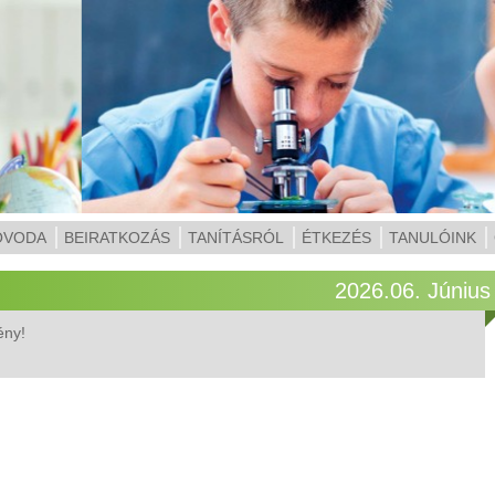
ÓVODA
BEIRATKOZÁS
TANÍTÁSRÓL
ÉTKEZÉS
TANULÓINK
2026.06. Június
ény!