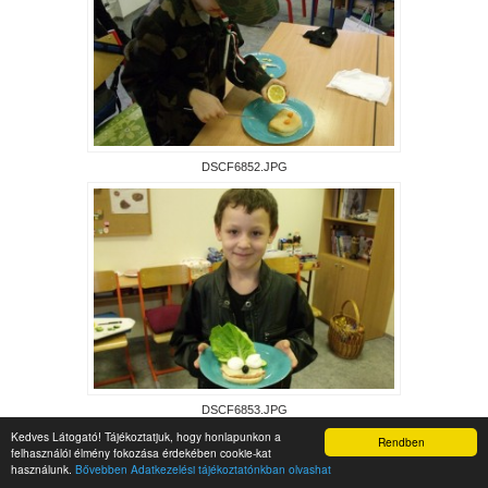
DSCF6852.JPG
DSCF6853.JPG
Kedves Látogató! Tájékoztatjuk, hogy honlapunkon a
Rendben
felhasználói élmény fokozása érdekében cookie-kat
használunk.
Bővebben Adatkezelési tájékoztatónkban olvashat