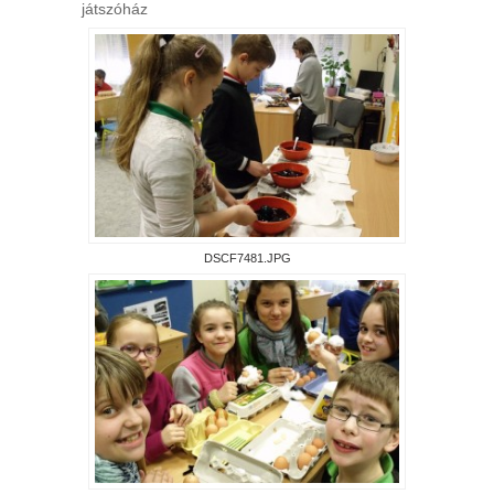
játszóház
DSCF7481.JPG