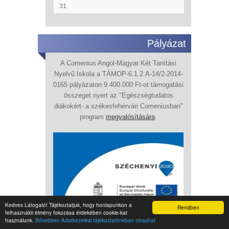
31
Pályázat
A Comenius Angol-Magyar Két Tanítási
Nyelvű Iskola a TÁMOP-6.1.2.A-14/2-2014-
0165 pályázaton 9.400.000 Ft-ot támogatási
összeget nyert az "Egészségtudatos
diákokért- a székesfehérvári Comeniusban"
program
megvalósítására
.
Kedves Látogató! Tájékoztatjuk, hogy honlapunkon a
Rendben
felhasználói élmény fokozása érdekében cookie-kat
használunk.
Bővebben Adatkezelési tájékoztatónkban olvashat