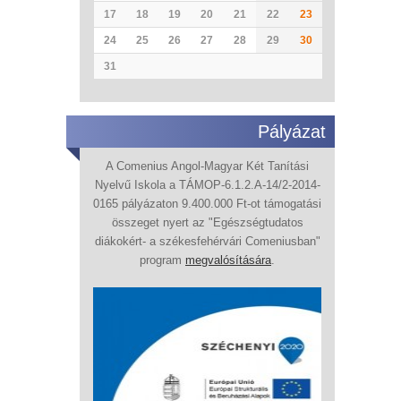
17
18
19
20
21
22
23
24
25
26
27
28
29
30
31
Pályázat
A Comenius Angol-Magyar Két Tanítási
Nyelvű Iskola a TÁMOP-6.1.2.A-14/2-2014-
0165 pályázaton 9.400.000 Ft-ot támogatási
összeget nyert az "Egészségtudatos
diákokért- a székesfehérvári Comeniusban"
program
megvalósítására
.