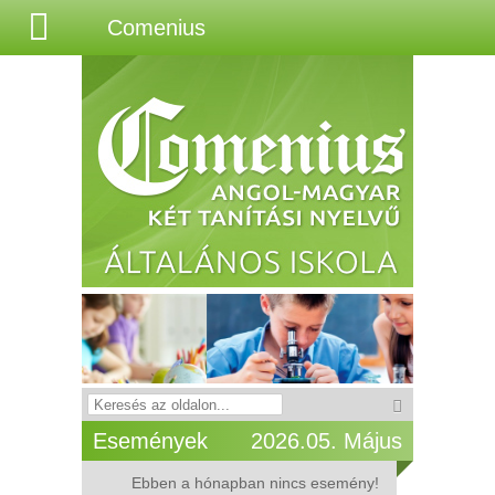
Comenius
Események
2026.05. Május
Ebben a hónapban nincs esemény!