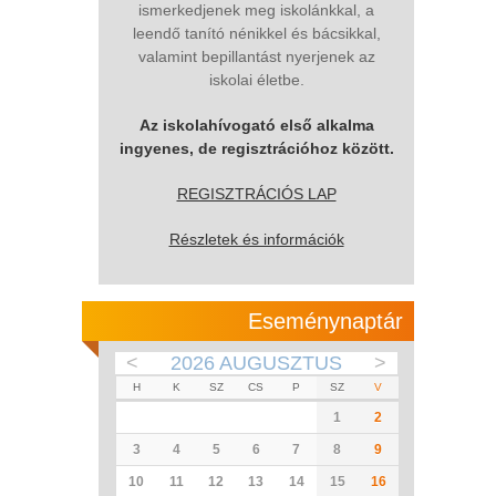
ismerkedjenek meg iskolánkkal, a
leendő tanító nénikkel és bácsikkal,
valamint bepillantást nyerjenek az
iskolai életbe.
Az iskolahívogató első alkalma
ingyenes, de regisztrációhoz között.
REGISZTRÁCIÓS LAP
Részletek és információk
Eseménynaptár
<
2026 AUGUSZTUS
>
H
K
SZ
CS
P
SZ
V
1
2
3
4
5
6
7
8
9
10
11
12
13
14
15
16