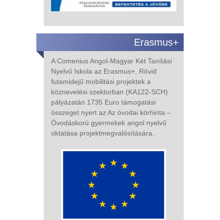
Erasmus+
A Comenius Angol-Magyar Két Tanítási
Nyelvű Iskola
az Erasmus+,
Rövid
futamidejű mobilitási projektek a
köznevelési szektorban (KA122-SCH)
pályázatán
1735 Euro
támogatási
összeget nyert az Az óvodai körhinta –
Óvodáskorú gyermekek angol nyelvű
oktatása
projekt
megvalósítására
.