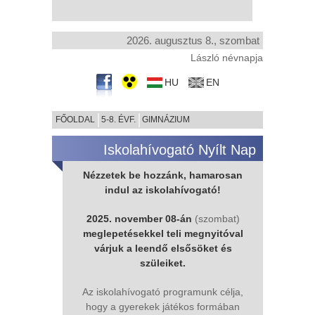
2026. augusztus 8., szombat
László névnapja
HU
EN
FŐOLDAL
5-8. ÉVF.
GIMNÁZIUM
Iskolahívogató Nyílt Nap
Nézzetek be hozzánk, hamarosan
indul az iskolahívogató!
2025. november 08-án
(szombat)
meglepetésekkel teli megnyitóval
várjuk a leendő elsősöket és
szüleiket.
Az iskolahívogató programunk célja,
hogy a gyerekek játékos formában